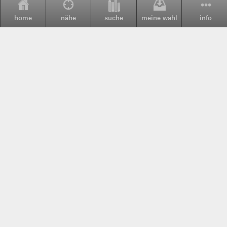
home
nähe
suche
meine wahl
info