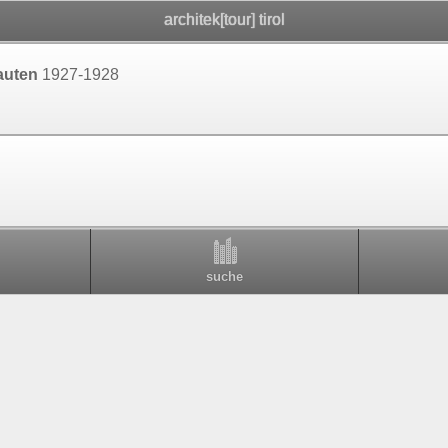
architek[tour] tirol
bauten
1927-1928
suche