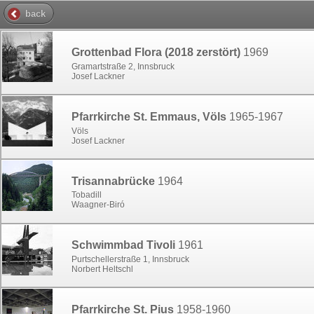
back
Grottenbad Flora (2018 zerstört)
1969
Gramartstraße 2, Innsbruck
Josef Lackner
Pfarrkirche St. Emmaus, Völs
1965-1967
Völs
Josef Lackner
Trisannabrücke
1964
Tobadill
Waagner-Biró
Schwimmbad Tivoli
1961
Purtschellerstraße 1, Innsbruck
Norbert Heltschl
Pfarrkirche St. Pius
1958-1960