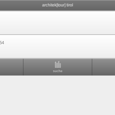
architek[tour] tirol
54
suche