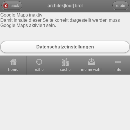
architek[tour] tirol
back
route
Google Maps inaktiv
Damit Inhalte dieser Seite korrekt dargestellt werden muss
Google Maps aktiviert sein.
Datenschutzeinstellungen
home
nähe
suche
meine wahl
info