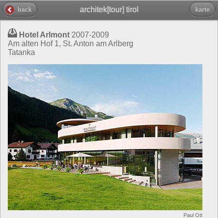
architek[tour] tirol
back
karte
Hotel Arlmont
2007-2009
Am alten Hof 1, St. Anton am Arlberg
Tatanka
Paul Ott