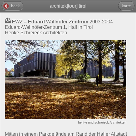
architek[tour] tirol
back
karte
EWZ – Eduard Wallnöfer Zentrum
2003-2004
Eduard-Wallnöfer-Zentrum 1, Hall in Tirol
Henke Schreieck Architekten
henke und schreieck Architekten
Mitten in einem Parkgelände am Rand der Haller Altstadt